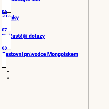
06
Články
07
Nejčastější dotazy
08
Cestovní průvodce Mongolskem