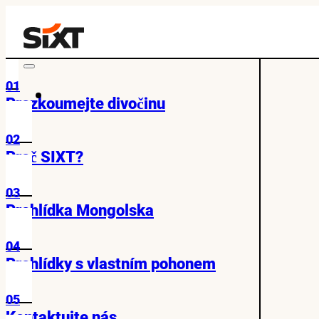
01
Prozkoumejte divočinu
02
Proč SIXT?
03
Prohlídka Mongolska
04
Prohlídky s vlastním pohonem
05
Kontaktujte nás