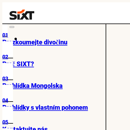
01
Prozkoumejte divočinu
02
Proč SIXT?
03
Prohlídka Mongolska
04
Prohlídky s vlastním pohonem
05
Kontaktujte nás