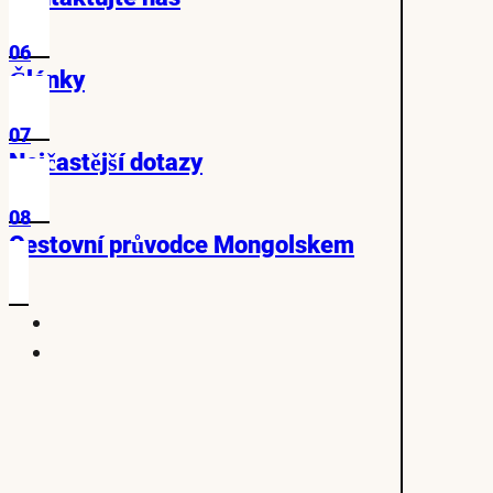
06
Články
07
Nejčastější dotazy
08
Cestovní průvodce Mongolskem