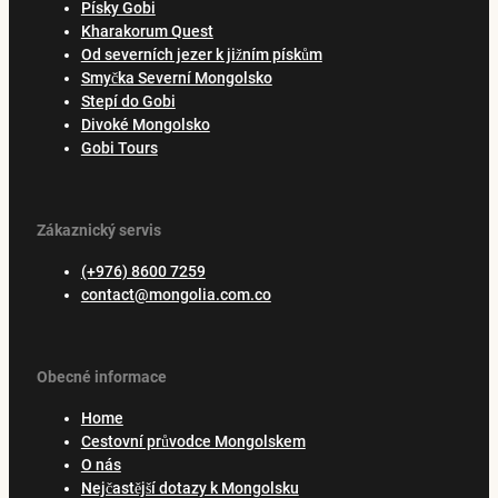
Písky Gobi
Kharakorum Quest
Od severních jezer k jižním pískům
Smyčka Severní Mongolsko
Stepí do Gobi
Divoké Mongolsko
Gobi Tours
Zákaznický servis
(+976) 8600 7259
contact@mongolia.com.co
Obecné informace
Home
Cestovní průvodce Mongolskem
O nás
Nejčastější dotazy k Mongolsku