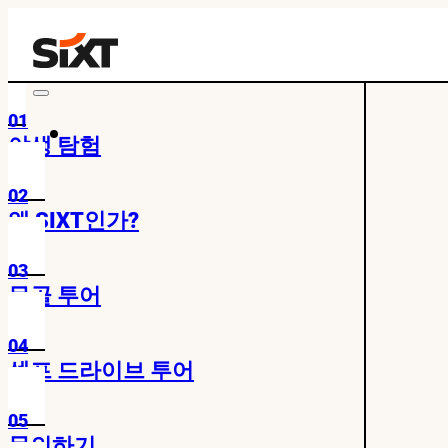
01
야생 탐험
02
왜 SIXT인가?
03
몽골 투어
04
셀프 드라이브 투어
05
문의하기