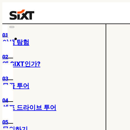
01
야생 탐험
02
왜 SIXT인가?
03
몽골 투어
04
셀프 드라이브 투어
05
문의하기