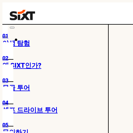
01
야생 탐험
02
왜 SIXT인가?
03
몽골 투어
04
셀프 드라이브 투어
05
문의하기