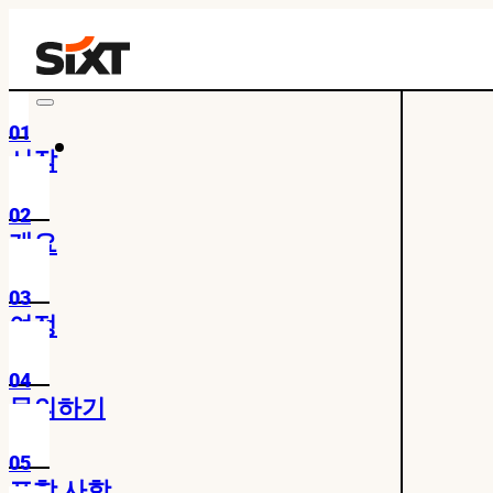
01
시작
02
개요
03
여정
04
문의하기
05
포함 사항