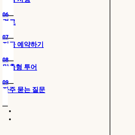
06
경로
07
지금 예약하기
08
맞춤형 투어
09
자주 묻는 질문