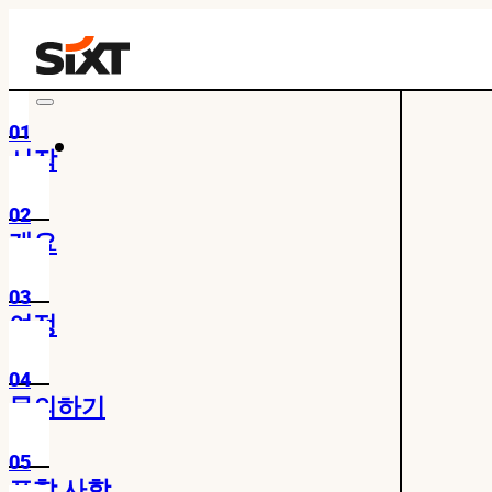
01
시작
02
개요
03
여정
04
문의하기
05
포함 사항