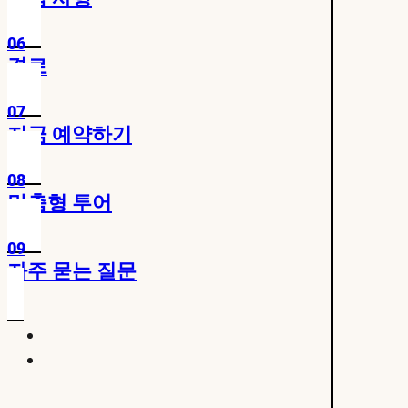
06
경로
07
지금 예약하기
08
맞춤형 투어
09
자주 묻는 질문