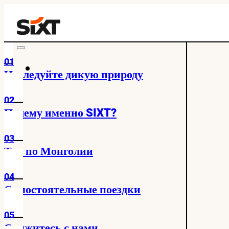
01
Исследуйте дикую природу
02
Почему именно SIXT?
03
Тур по Монголии
04
Самостоятельные поездки
05
Свяжитесь с нами