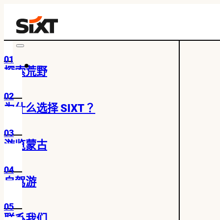
01
探索荒野
02
为什么选择 SIXT？
03
游览蒙古
04
自驾游
05
联系我们