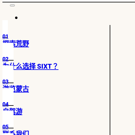
01
探索荒野
02
为什么选择 SIXT？
03
游览蒙古
04
自驾游
05
联系我们