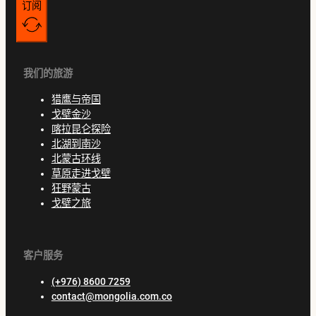
订阅
我们的旅游
猎鹰与帝国
戈壁金沙
喀拉昆仑探险
北湖到南沙
北蒙古环线
草原走进戈壁
狂野蒙古
戈壁之旅
客户服务
(+976) 8600 7259
contact@mongolia.com.co