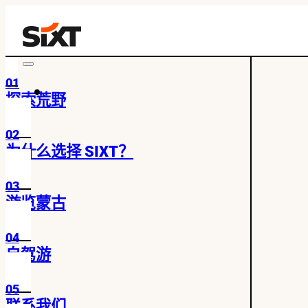
01
探索荒野
02
为什么选择 SIXT？
03
游览蒙古
04
自驾游
05
联系我们