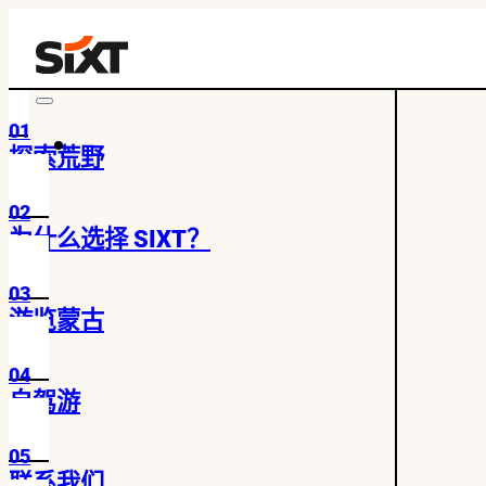
01
探索荒野
02
为什么选择 SIXT？
03
游览蒙古
04
自驾游
05
联系我们