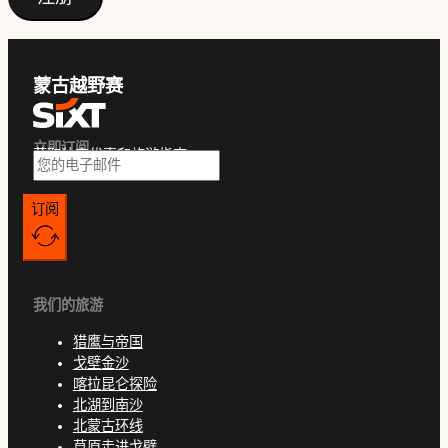
蒙古越野赛
立即订阅
获取独家优惠和旅游指南
订阅
我们的旅游
猎鹰与帝国
戈壁金沙
喀拉昆仑探险
北湖到南沙
北蒙古环线
草原走进戈壁