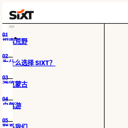
01
探索荒野
02
为什么选择 SIXT？
03
游览蒙古
04
自驾游
05
联系我们