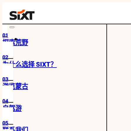
01
探索荒野
02
为什么选择 SIXT？
03
游览蒙古
04
自驾游
05
联系我们