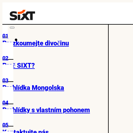
01
Prozkoumejte divočinu
02
Proč SIXT?
03
Prohlídka Mongolska
04
Prohlídky s vlastním pohonem
05
Kontaktujte nás