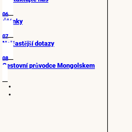
06
Články
07
Nejčastější dotazy
08
Cestovní průvodce Mongolskem