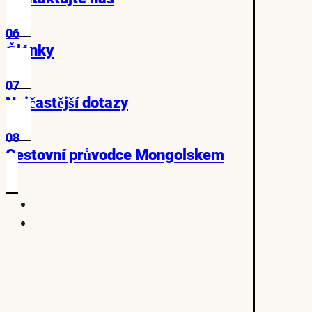
06
Články
07
Nejčastější dotazy
08
Cestovní průvodce Mongolskem