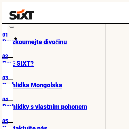
01
Prozkoumejte divočinu
02
Proč SIXT?
03
Prohlídka Mongolska
04
Prohlídky s vlastním pohonem
05
Kontaktujte nás