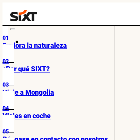
01
Explora la naturaleza
02
¿Por qué SIXT?
03
Viaje a Mongolia
04
Viajes en coche
05
Póngase en contacto con nosotros