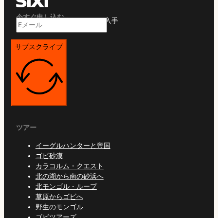
今すぐ申し込む
限定オファーや旅行ガイドを入手
サブスクライブ
ツアー
イーグルハンターと帝国
ゴビ砂漠
カラコルム・クエスト
北の湖から南の砂浜へ
北モンゴル・ループ
草原からゴビへ
野生のモンゴル
ゴビツアーズ