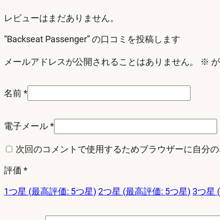
レビューはまだありません。
“Backseat Passenger” の口コミを投稿します
メールアドレスが公開されることはありません。
※
が
名前
*
電子メール
*
次回のコメントで使用するためブラウザーに自分の
評価
*
1つ星 (最高評価: 5つ星)
2つ星 (最高評価: 5つ星)
3つ星 