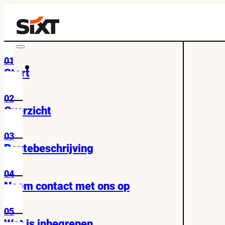
01
Start
02
Overzicht
03
Routebeschrijving
04
Neem contact met ons op
05
Wat is inbegrepen