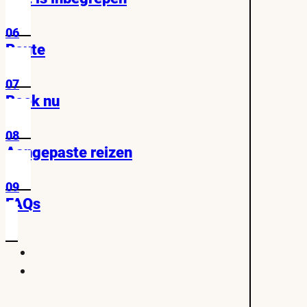
06
Route
07
Boek nu
08
Aangepaste reizen
09
FAQs