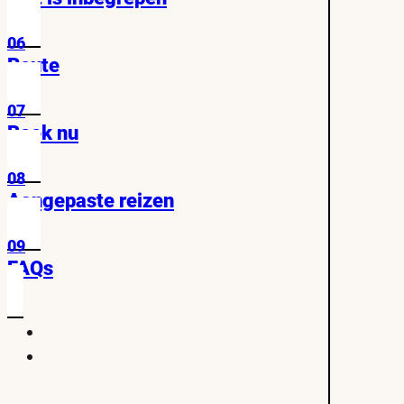
06
Route
07
Boek nu
08
Aangepaste reizen
09
FAQs