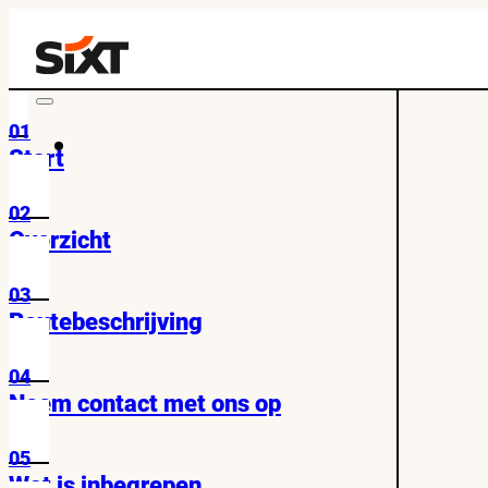
01
Start
02
Overzicht
03
Routebeschrijving
04
Neem contact met ons op
05
Wat is inbegrepen