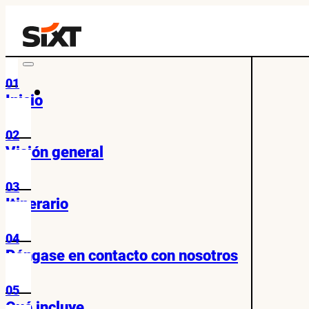
01
Inicio
02
Visión general
03
Itinerario
04
Póngase en contacto con nosotros
05
Qué incluye