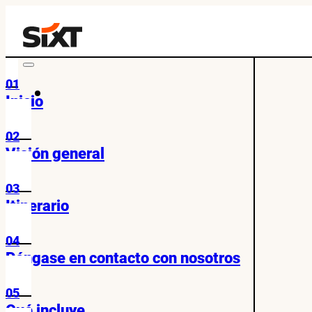
01
Inicio
02
Visión general
03
Itinerario
04
Póngase en contacto con nosotros
05
Qué incluye