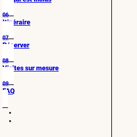
06
Itinéraire
07
Réserver
08
Visites sur mesure
09
FAQ