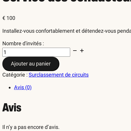
€
100
Installez-vous confortablement et détendez-vous pendan
Nombre d'invités :
quantité
de
Ajouter au panier
Driver
Service
Catégorie :
Surclassement de circuits
Avis (0)
Avis
Il n’y a pas encore d’avis.