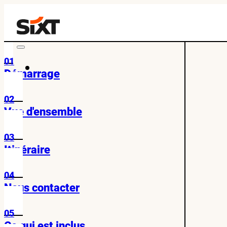
01
Démarrage
02
Vue d'ensemble
03
Itinéraire
04
Nous contacter
05
Ce qui est inclus