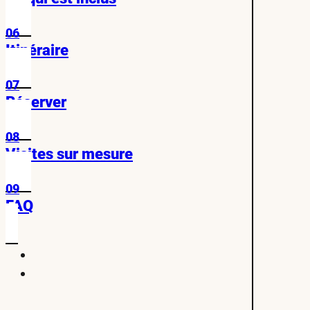
06
Itinéraire
07
Réserver
08
Visites sur mesure
09
FAQ