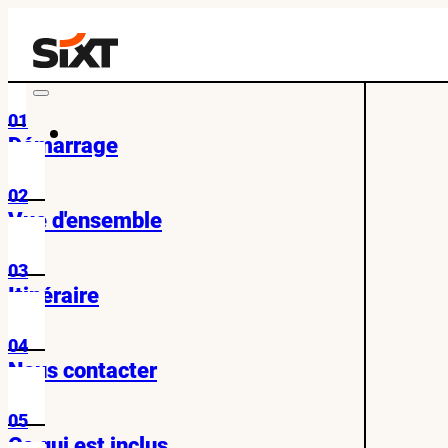
01
Démarrage
02
Vue d'ensemble
03
Itinéraire
04
Nous contacter
05
Ce qui est inclus