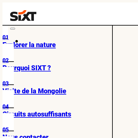
01
Explorer la nature
02
Pourquoi SIXT ?
03
Visite de la Mongolie
04
Circuits autosuffisants
05
Nous contacter