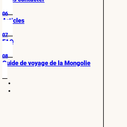
06
Articles
07
FAQ
08
Guide de voyage de la Mongolie