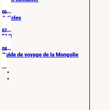
06
Articles
07
FAQ
08
Guide de voyage de la Mongolie