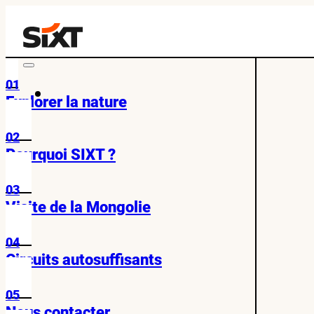
01
Explorer la nature
02
Pourquoi SIXT ?
03
Visite de la Mongolie
04
Circuits autosuffisants
05
Nous contacter