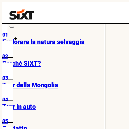
01
Esplorare la natura selvaggia
02
Perché SIXT?
03
Tour della Mongolia
04
Tour in auto
05
Contatto