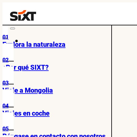
01
Explora la naturaleza
02
¿Por qué SIXT?
03
Viaje a Mongolia
04
Viajes en coche
05
Póngase en contacto con nosotros