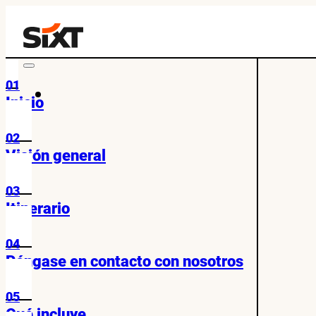
01
Inicio
02
Visión general
03
Itinerario
04
Póngase en contacto con nosotros
05
Qué incluye