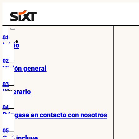
01
Inicio
02
Visión general
03
Itinerario
04
Póngase en contacto con nosotros
05
Qué incluye