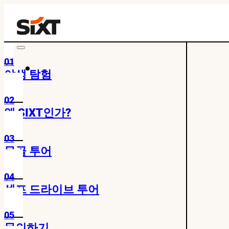
01
야생 탐험
02
왜 SIXT인가?
03
몽골 투어
04
셀프 드라이브 투어
05
문의하기