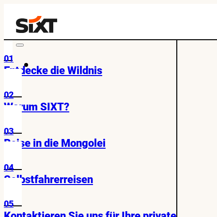
01
Entdecke die Wildnis
02
Warum SIXT?
03
Reise in die Mongolei
04
Selbstfahrerreisen
05
Kontaktieren Sie uns für Ihre private