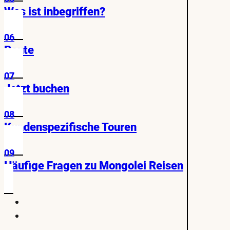
Was ist inbegriffen?
06
Route
07
Jetzt buchen
08
Kundenspezifische Touren
09
Häufige Fragen zu Mongolei Reisen