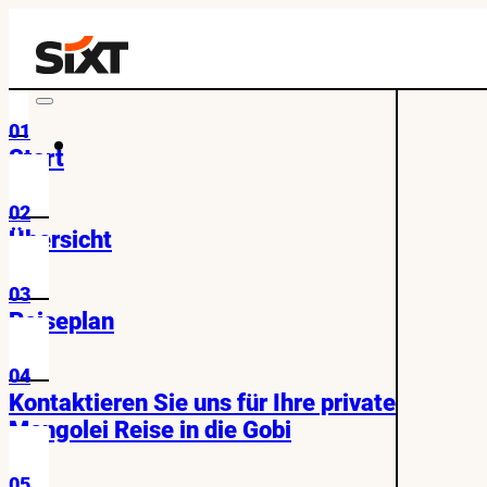
01
Start
02
Übersicht
03
Reiseplan
04
Kontaktieren Sie uns für Ihre private
Mongolei Reise in die Gobi
05