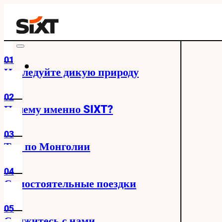
01
Исследуйте дикую природу
02
Почему именно SIXT?
03
Тур по Монголии
04
Самостоятельные поездки
05
Свяжитесь с нами