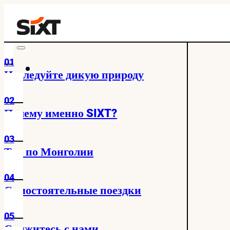
01
Исследуйте дикую природу
02
Почему именно SIXT?
03
Тур по Монголии
04
Самостоятельные поездки
05
Свяжитесь с нами