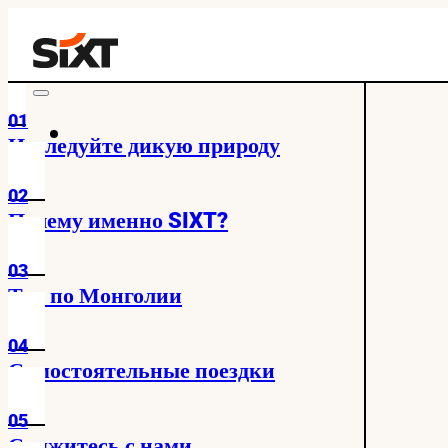
01
Исследуйте дикую природу
02
Почему именно SIXT?
03
Тур по Монголии
04
Самостоятельные поездки
05
Свяжитесь с нами