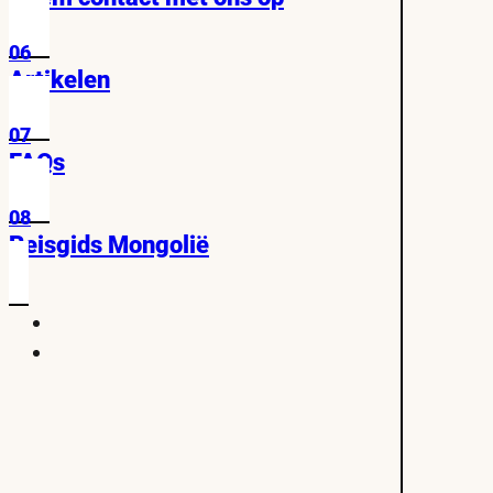
06
Artikelen
07
FAQs
08
Reisgids Mongolië