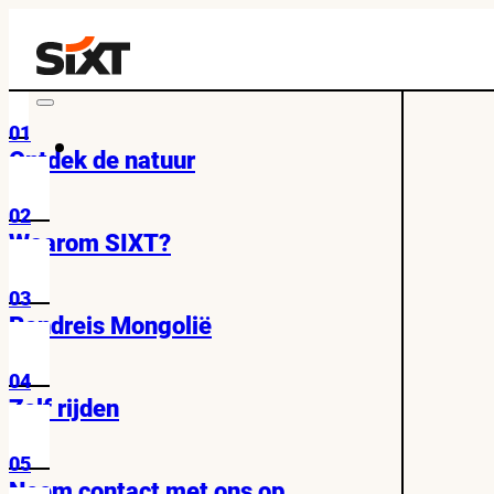
01
Ontdek de natuur
02
Waarom SIXT?
03
Rondreis Mongolië
04
Zelf rijden
05
Neem contact met ons op