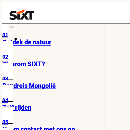
01
Ontdek de natuur
02
Waarom SIXT?
03
Rondreis Mongolië
04
Zelf rijden
05
Neem contact met ons op