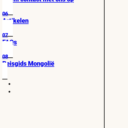
06
Artikelen
07
FAQs
08
Reisgids Mongolië