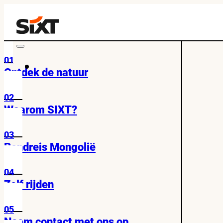
01
Ontdek de natuur
02
Waarom SIXT?
03
Rondreis Mongolië
04
Zelf rijden
05
Neem contact met ons op