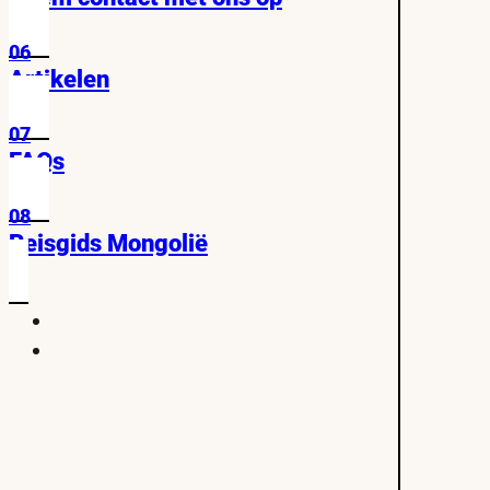
06
Artikelen
07
FAQs
08
Reisgids Mongolië