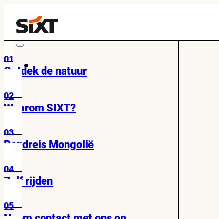
01
Ontdek de natuur
02
Waarom SIXT?
03
Rondreis Mongolië
04
Zelf rijden
05
Neem contact met ons op