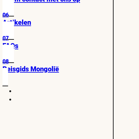
06
Artikelen
07
FAQs
08
Reisgids Mongolië