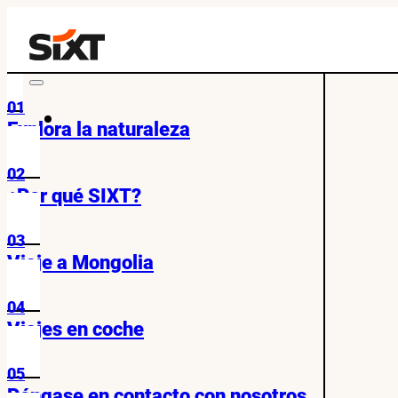
01
Explora la naturaleza
02
¿Por qué SIXT?
03
Viaje a Mongolia
04
Viajes en coche
05
Póngase en contacto con nosotros