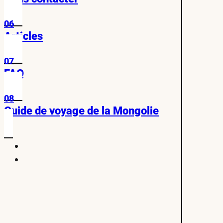
06
Articles
07
FAQ
08
Guide de voyage de la Mongolie