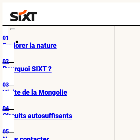
01
Explorer la nature
02
Pourquoi SIXT ?
03
Visite de la Mongolie
04
Circuits autosuffisants
05
Nous contacter