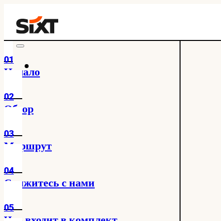
01
Начало
02
Обзор
03
Маршрут
04
Свяжитесь с нами
05
Что входит в комплект