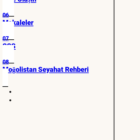
06
Makaleler
07
SSS
08
Moğolistan Seyahat Rehberi