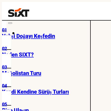
01
Vahşi Doğayı Keşfedin
02
Neden SIXT?
03
Moğolistan Turu
04
Kendi Kendine Sürüş Turları
05
Bize Ulaşın