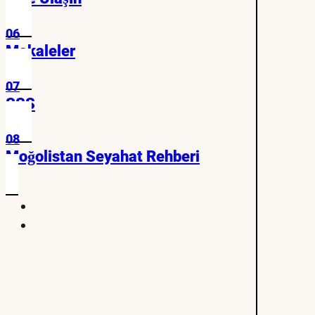
06
Makaleler
07
SSS
08
Moğolistan Seyahat Rehberi