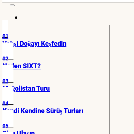
01
Vahşi Doğayı Keşfedin
02
Neden SIXT?
03
Moğolistan Turu
04
Kendi Kendine Sürüş Turları
05
Bize Ulaşın