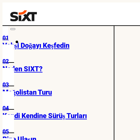
01
Vahşi Doğayı Keşfedin
02
Neden SIXT?
03
Moğolistan Turu
04
Kendi Kendine Sürüş Turları
05
Bize Ulaşın