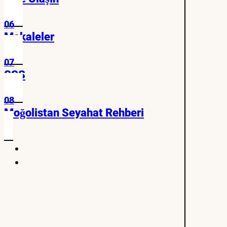
06
Makaleler
07
SSS
08
Moğolistan Seyahat Rehberi