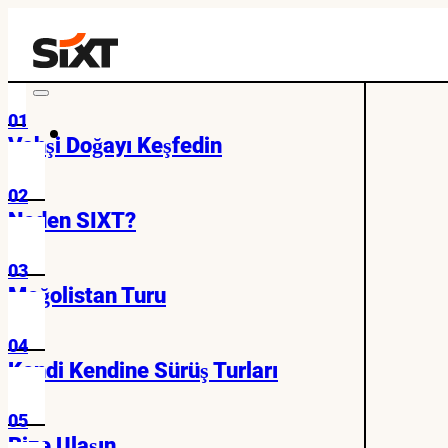
01
Vahşi Doğayı Keşfedin
02
Neden SIXT?
03
Moğolistan Turu
04
Kendi Kendine Sürüş Turları
05
Bize Ulaşın