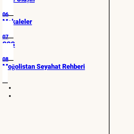
06
Makaleler
07
SSS
08
Moğolistan Seyahat Rehberi