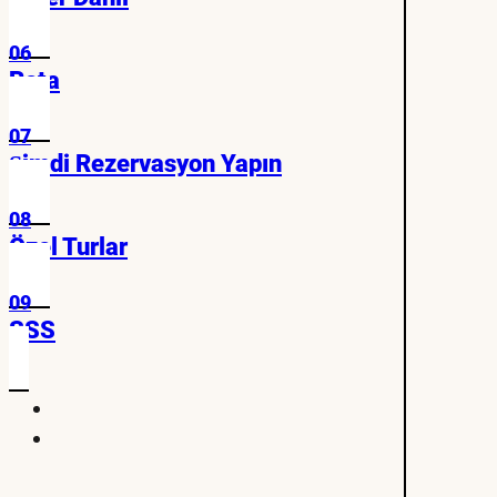
06
Rota
07
Şimdi Rezervasyon Yapın
08
Özel Turlar
09
SSS