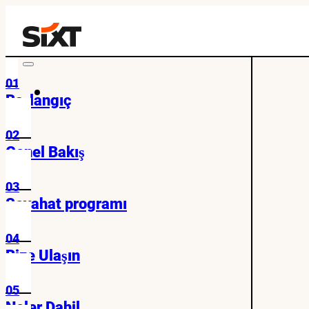
01
Başlangıç
02
Genel Bakış
03
Seyahat programı
04
Bize Ulaşın
05
Neler Dahil