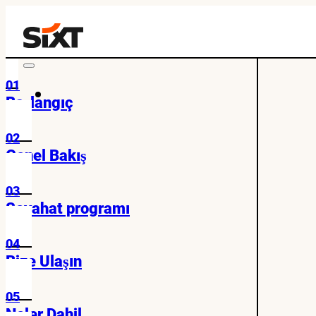
01
Başlangıç
02
Genel Bakış
03
Seyahat programı
04
Bize Ulaşın
05
Neler Dahil