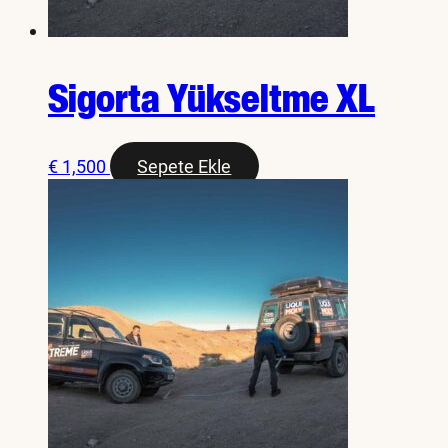
Sigorta Yükseltme XL
€
1,500
Sepete Ekle