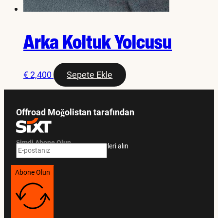
Arka Koltuk Yolcusu
€
2,400
Sepete Ekle
Offroad Moğolistan tarafından
Şimdi Abone Olun
Özel teklifler ve seyahat rehberleri alın
Abone Olun