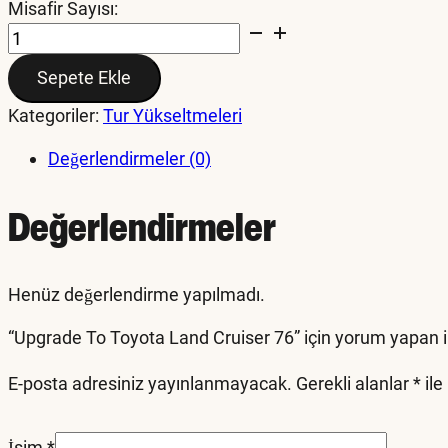
Misafir Sayısı:
Upgrade
To
Sepete Ekle
Toyota
Land
Kategoriler:
Tur Yükseltmeleri
Cruiser
76
Değerlendirmeler (0)
adet
Değerlendirmeler
Henüz değerlendirme yapılmadı.
“Upgrade To Toyota Land Cruiser 76” için yorum yapan ilk
E-posta adresiniz yayınlanmayacak.
Gerekli alanlar
*
ile
İsim
*