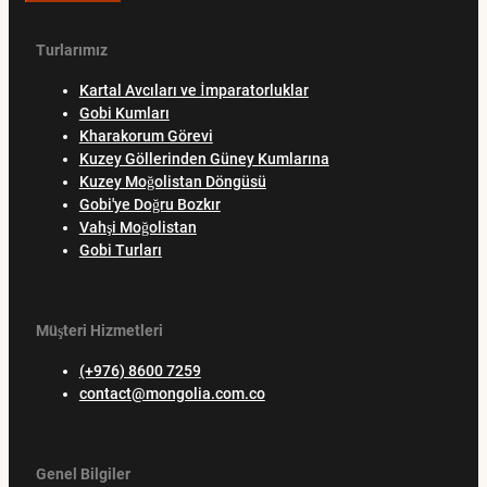
Turlarımız
Kartal Avcıları ve İmparatorluklar
Gobi Kumları
Kharakorum Görevi
Kuzey Göllerinden Güney Kumlarına
Kuzey Moğolistan Döngüsü
Gobi'ye Doğru Bozkır
Vahşi Moğolistan
Gobi Turları
Müşteri Hizmetleri
(+976) 8600 7259
contact@mongolia.com.co
Genel Bilgiler