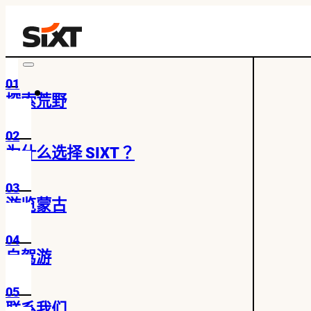
01
探索荒野
02
为什么选择 SIXT？
03
游览蒙古
04
自驾游
05
联系我们